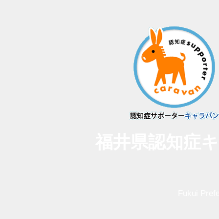
福井県認知症
キ
Fukui Pref